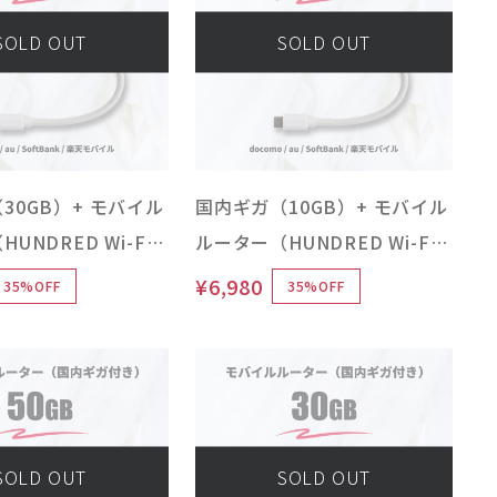
SOLD OUT
SOLD OUT
30GB）+ モバイル
国内ギガ（10GB）+ モバイル
UNDRED Wi-Fi
ルーター（HUNDRED Wi-Fi
ype 本体）USB /
チャージ Type 本体）USB /
¥6,980
35%OFF
35%OFF
バッテリーレス
車載 / バッテリーレス
SOLD OUT
SOLD OUT