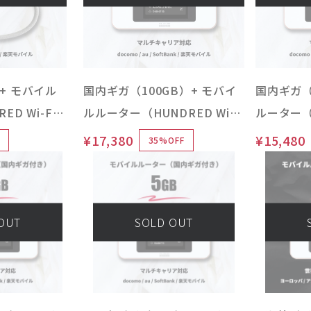
+ モバイル
国内ギガ（100GB）+ モバイ
国内ギガ（
D Wi-Fi
ルルーター（HUNDRED Wi-
ルーター（H
体）USB /
Fi チャージ Type 本体）
チャージ T
¥17,380
¥15,480
35%OFF
レス / お買
OUT
SOLD OUT