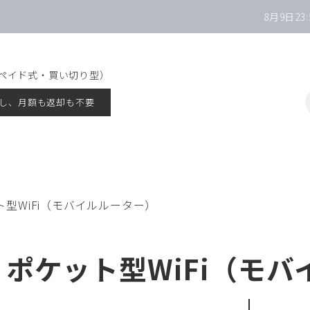
8月9日
23:5
リペイド式・買い切り型）
し、月額も返却も不要
ト型WiFi（モバイルルーター）
ポケット型WiFi（モ