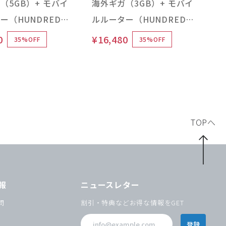
（5GB）+ モバイ
海外ギガ（3GB）+ モバイ
ー（HUNDRED
ルルーター（HUNDRED
チャージ Type 本
Wi-Fi チャージ Type 本
0
¥16,480
35%OFF
35%OFF
体）
TOPへ
報
ニュースレター
問
割引・特典などお得な情報をGET
登録