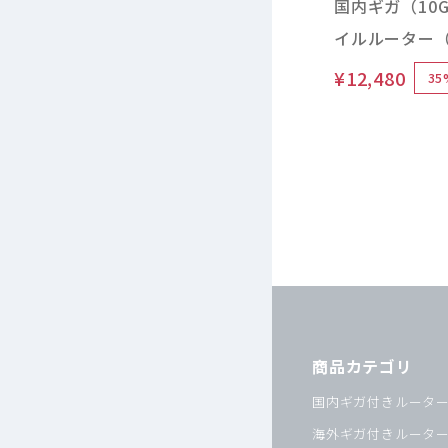
国内ギガ（10G
イルルーター（
Wi-Fi チャージ
¥12,480
35
体）
商品カテゴリ
国内ギガ付きルータ
海外ギガ付きルータ