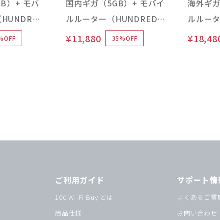
B）+ モバ
国内ギガ（5GB）+ モバイ
海外ギガ
HUNDRED
ルルーター（HUNDRED
ルルータ
 Type 本
Wi-Fi チャージ Type 本
Wi-Fi 
¥11,880
¥18,48
%OFF
35%OFF
体）LCD / 高機能 / スタン
体）
ダード / お買い得品
ご利用ガイド
サポート情
ー
100 Wi-Fi Buy とは
よくあるご質
ー
商品仕様
お問い合わせ