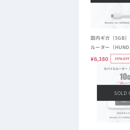
国内ギガ（5GB）
ルーター（HUNDRE
チャージ Type 本
¥6,380
35%OFF
車載 / バッテリー
い得品
SOLD 