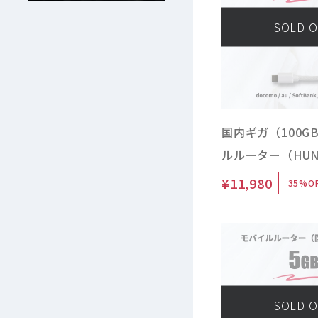
SOLD 
国内ギガ（100G
ルルーター（HUND
Fi チャージ Typ
¥11,980
35%O
/ 車載 / バッテ
SOLD 