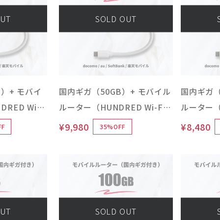
OUT
SOLD OUT
B）+ モバイ
国内ギガ（50GB）+ モバイル
国内ギガ（
RED Wi-
ルーター（HUNDRED Wi-Fi
ルーター（H
e 本体）USB
チャージ Type 本体）USB /
チャージ T
¥9,980
¥8,480
FF
35%OFF
リーレス
車載 / バッテリーレス
車載 / 
OUT
SOLD OUT