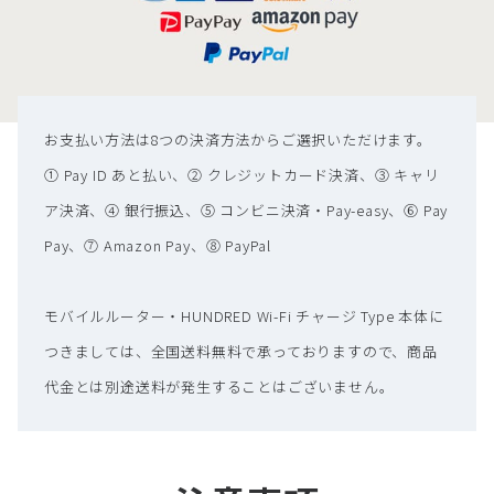
バッテリー電圧：3.8V
連続稼働時間：約17時間
CPU：QUALCOMM QM215
RAM+ROM：1GB+8GB
お支払い方法は8つの決済方法からご選択いただけます。
対応コネクタ：Type-C
① Pay ID あと払い、② クレジットカード決済、③ キャリ
SIM カードスロット：1（nanoSIM）
ア決済、④ 銀行振込、⑤ コンビニ決済・Pay-easy、⑥ Pay
Wi-Fi接続可能台数：最大10台
Pay、⑦ Amazon Pay、⑧ PayPal
JAN：4589411699967
モバイルルーター・HUNDRED Wi-Fi チャージ Type 本体に
【端末の付属品】
つきましては、全国送料無料で承っておりますので、商品
取扱説明書
代金とは別途送料が発生することはございません。
Type-Cケーブル
SIMピン
※USB電源ACアダプタ / 充電器は付属していません。必要