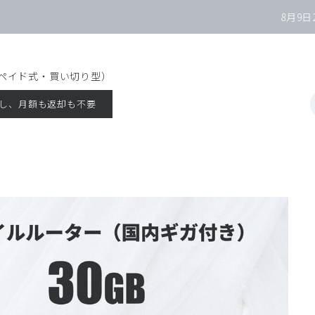
8月9日
23:
リペイド式・買い切り型）
し、月額も返却も不要