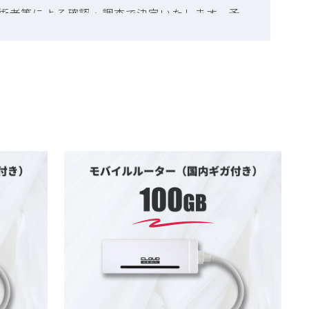
SIM カードスロット：1（nanoSIM）
術者等による確認・調査で決定いたします。予
Wi-Fi接続可能台数：最大10台
ご了承ください。
JAN：4589411699967
しくは
「よくあるご質問」ページ
でご確認いた
けます。
【端末の付属品】
取扱説明書
Type-Cケーブル
SIMピン
※USB電源ACアダプタ / 充電器は付属して
いません。必要な場合、アクセサリ（カテ
ゴリ名）内のACアダプタと併せてご購入く
ださい（同時購入でACアダプタも全国送料
無料）。