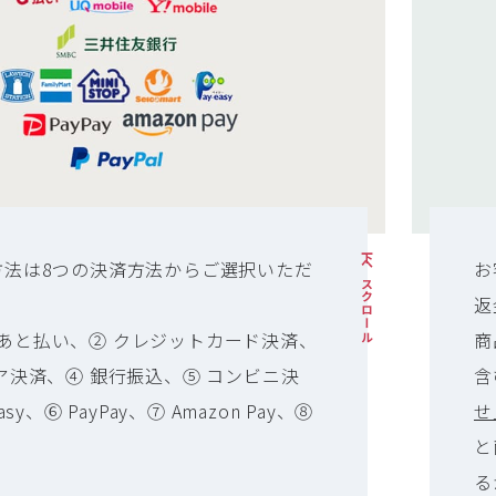
下へスクロール
方法は8つの決済方法からご選択いただ
お
返
 ID あと払い、② クレジットカード決済、
商
ア決済、④ 銀行振込、⑤ コンビニ決
含
asy、⑥ PayPay、⑦ Amazon Pay、⑧
せ
と
る