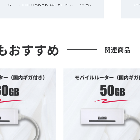
ター・HUNDRED Wi-Fi チャージ Ty
技
につきましては、全国送料無料で承って
め
ので、商品代金とは別途送料が発生する
詳
ざいません。
だ
もおすすめ
関連商品