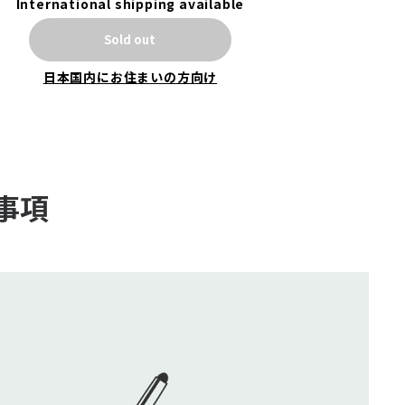
※出荷日を含む180日以内に初回通信が開
International shipping available
始されない場合、付属のデータ容量は失効
Sold out
いたします。
日本国内にお住まいの方向け
【端末のスペック】
端末名：AIR-1（エアーワン）
型番：CAW20A101
事項
カラー：ホワイト
サイズ：126×68×12.1mm
重量：130g
ディスプレイ：2.4inch
Wi-Fiプロトコル：2.4GHz・
IEEE802.11b/g/n
ダウンロード（下り）：最大150Mbps