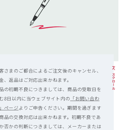
アップロード（上り）：最大50Mbps
周波数バンド（外付けSIMカード含め）：
FDD-LTE Band・
1/2/3/4/5/7/8/9/12/13/17/18/19/20/25/
26/28/66
TDD-LTE Band・34/38/39/40/41(194M)
WCDMA Band・1/2/4/5/6/8/9/19
GSM・850/900/1800/1900
下へスクロール
客さまのご都合によるご注文後のキャンセル、
バッテリー容量：3,000mAh
金、返品はご対応出来かねます。
バッテリー電圧：3.8V
品の初期不良につきましては、商品の受取日を
連続稼働時間：約17時間
む8日以内に当ウェブサイト内の
「お問い合わ
CPU：QUALCOMM QM215
」ページ
よりご申告ください。期間を過ぎます
RAM+ROM：1GB+8GB
商品の交換対応は出来かねます。初期不良であ
対応コネクタ：Type-C
か否かの判断につきましては、メーカーまたは