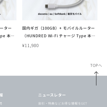
ルーター
国内ギガ（100GB）+ モバイルルーター
pe 本
（HUNDRED Wi-Fi チャージ Type 本
ス
体）USB / 車載 / バッテリーレス
¥11,980
TOPへ
報
ニュースレター
問
割引・特典などお得な情報をGET