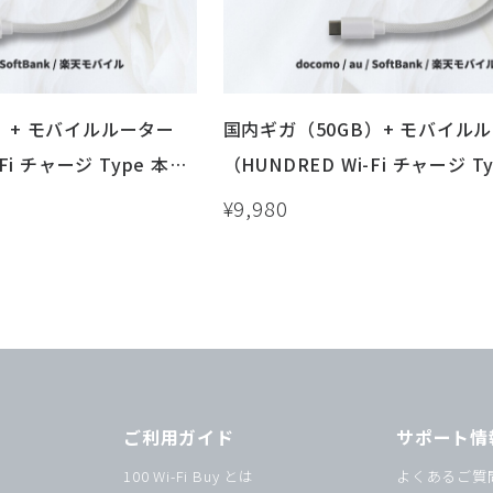
）+ モバイルルーター
国内ギガ（50GB）+ モバイル
Fi チャージ Type 本
（HUNDRED Wi-Fi チャージ Ty
 / バッテリーレス
体）USB / 車載 / バッテリーレ
¥9,980
ご利用ガイド
サポート情
ー
100 Wi-Fi Buy とは
よくあるご質