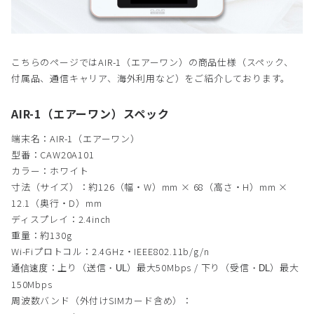
こちらのページではAIR-1（エアーワン）の商品仕様（スペック、
付属品、通信キャリア、海外利用など）をご紹介しております。
AIR-1（エアーワン）スペック
端末名：AIR-1（エアーワン）
型番：CAW20A101
カラー：ホワイト
寸法（サイズ）：約126（幅・W）mm × 68（高さ・H）mm ×
12.1（奥行・D）mm
ディスプレイ：2.4inch
重量：約130g
Wi-Fiプロトコル：2.4GHz・IEEE802.11b/g/n
：上り（送信
）最大50Mbps / 下り（受信
）最大
通信速度
・UL
・DL
150Mbps
周波数バンド（外付けSIMカード含め）：