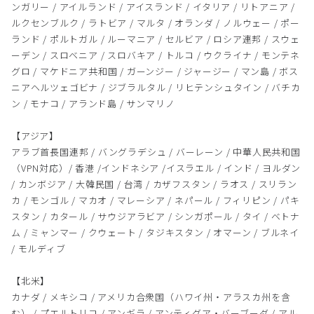
ンガリー / アイルランド / アイスランド / イタリア / リトアニア /
ルクセンブルク / ラトビア / マルタ / オランダ / ノルウェー / ポー
ランド / ポルトガル / ルーマニア / セルビア / ロシア連邦 / スウェ
ーデン / スロベニア / スロバキア / トルコ / ウクライナ / モンテネ
グロ / マケドニア共和国 / ガーンジー / ジャージー / マン島 / ボス
ニアヘルツェゴビナ / ジブラルタル / リヒテンシュタイン / バチカ
ン / モナコ / アランド島 / サンマリノ
【アジア】
アラブ首長国連邦 / バングラデシュ / バーレーン / 中華人民共和国
（VPN対応）/ 香港 /インドネシア /イスラエル / インド / ヨルダン
/ カンボジア / 大韓民国 / 台湾 / カザフスタン / ラオス / スリラン
カ / モンゴル / マカオ / マレーシア / ネパール / フィリピン / パキ
スタン / カタール / サウジアラビア / シンガポール / タイ / ベトナ
ム / ミャンマー / クウェート / タジキスタン / オマーン / ブルネイ
/ モルディブ
【北米】
カナダ / メキシコ / アメリカ合衆国（ハワイ州・アラスカ州を含
む） / プエルトリコ / アンギラ / アンティグア・バーブーダ / アル